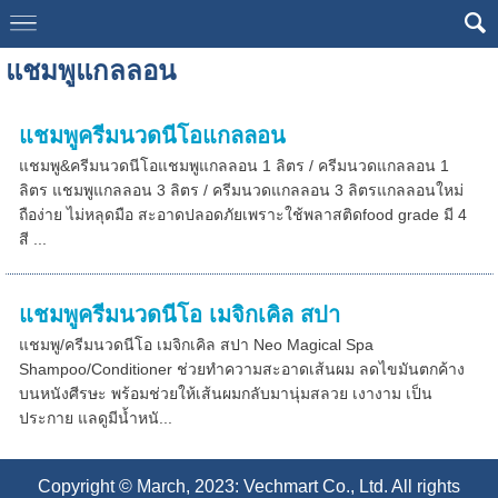
แชมพูแกลลอน
แชมพูครีมนวดนีโอแกลลอน
แชมพู&ครีมนวดนีโอแชมพูแกลลอน 1 ลิตร / ครีมนวดแกลลอน 1
ลิตร แชมพูแกลลอน 3 ลิตร / ครีมนวดแกลลอน 3 ลิตรแกลลอนใหม่
ถือง่าย ไม่หลุดมือ สะอาดปลอดภัยเพราะใช้พลาสติดfood grade มี 4
สี ...
แชมพูครีมนวดนีโอ เมจิกเคิล สปา
แชมพู/ครีมนวดนีโอ เมจิกเคิล สปา Neo Magical Spa
Shampoo/Conditioner ช่วยทำความสะอาดเส้นผม ลดไขมันตกค้าง
บนหนังศีรษะ พร้อมช่วยให้เส้นผมกลับมานุ่มสลวย เงางาม เป็น
ประกาย แลดูมีน้ำหนั...
Copyright © March, 2023: Vechmart Co., Ltd. All rights