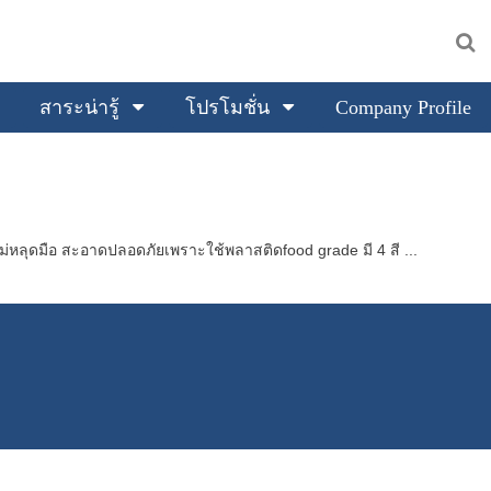
สาระน่ารู้
โปรโมชั่น
Company Profile
ลุดมือ สะอาดปลอดภัยเพราะใช้พลาสติดfood grade มี 4 สี ...
.