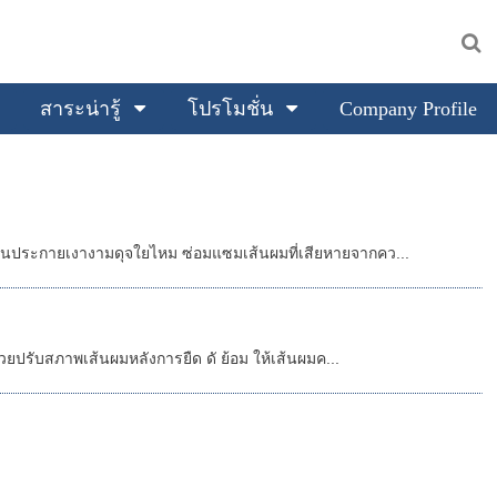
สาระน่ารู้
โปรโมชั่น
Company Profile
ป็นประกายเงางามดุจใยไหม ซ่อมแซมเส้นผมที่เสียหายจากคว...
วยปรับสภาพเส้นผมหลังการยืด ดั ย้อม ให้เส้นผมค...