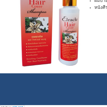
ผมบา
หนังศี